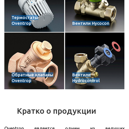
Термостаты
Oventrop
Вентили Hycocon
Обратные клапаны
Вентили
Oventrop
Hydrocontrol
Кратко о продукции
Oventrop является одним из ведущих