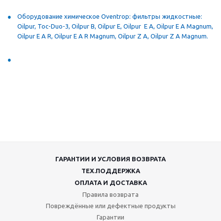
Оборудование химическое Oventrop: фильтры жидкостные:
Oilpur, Toc-Duo-3, Oilpur B
, Oilpur E, Oilpur E A, Oilpur E A Magnum,
Oilpur E A R, Oilpur Е A R Magnum, Oilpur Z A, Oilpur Z A Magnum
.
ГАРАНТИИ И УСЛОВИЯ ВОЗВРАТА
ТЕХ.ПОДДЕРЖКА
ОПЛАТА И ДОСТАВКА
Правила возврата
Повреждённые или дефектные продукты
Гарантии