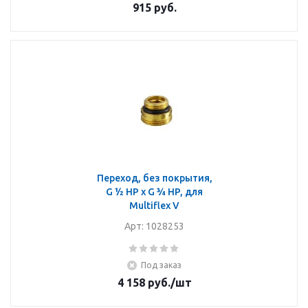
915
руб.
Переход, без покрытия,
G ½ HP x G ¾ HP, для
Multiflex V
Арт: 1028253
Под заказ
4 158
руб.
/шт