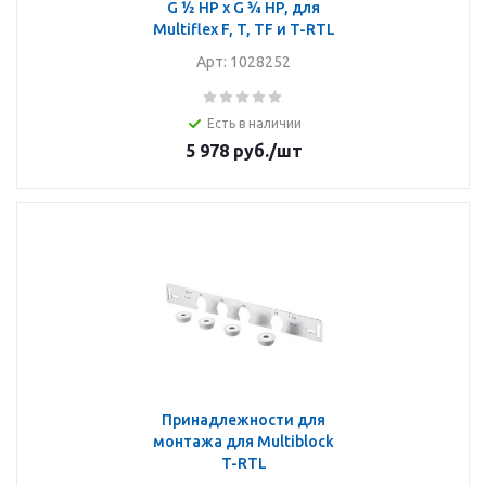
G ½ HP x G ¾ HP, для
Multiflex F, T, TF и T-RTL
Арт: 1028252
Есть в наличии
5 978
руб.
/шт
Принадлежности для
монтажа для Multiblock
T-RTL