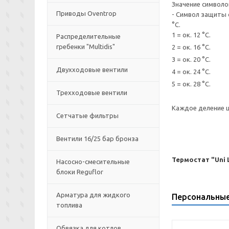
Значение символо
Приводы Oventrop
- Символ защиты 
°С.
1 = ок. 12 °С.
Распределительные
гребенки "Multidis"
2 = ок. 16 °С.
3 = ок. 20 °С.
Двухходовые вентили
4 = ок. 24 °С.
5 = ок. 28 °С.
Трехходовые вентили
Каждое деление ш
Сетчатые фильтры
Вентили 16/25 бар бронза
Термостат "Uni L
Насосно-смесительные
блоки Reguflor
Арматура для жидкого
Персональны
топлива
Обвязка для котлов