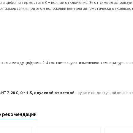
в и цифр на термостате 0 – полное отключение. Этот символ использу
от замерзания, при этом положении вентили автоматически открываютс
калы между цифрами 2-4 соответствуют изменению температуры в пом
H" 7-28 C, 0 * 1-5, с нулевой отметкой
- купите по доступной цене в 
е рекомендации