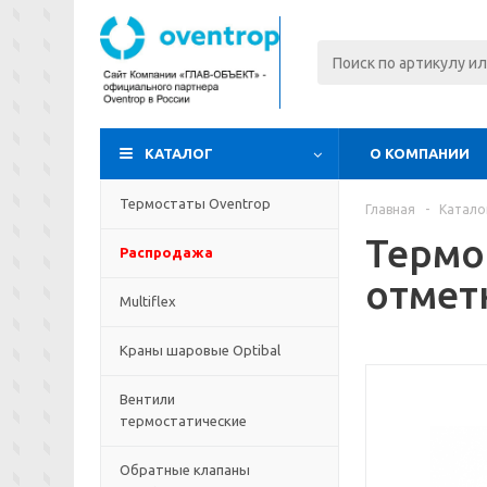
КАТАЛОГ
О КОМПАНИИ
Термостаты Oventrop
Главная
-
Катало
Термос
Распродажа
отмет
Multiflex
Краны шаровые Optibal
Вентили
термостатические
Обратные клапаны