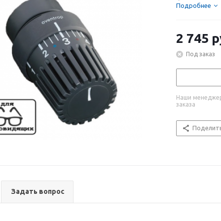
быть...
Подробнее
2 745
р
Под заказ
Наши менеджер
заказа
Поделит
Задать вопрос