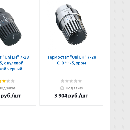
 "Uni LH" 7-28
Термостат "Uni LH" 7-28
Термост
-5, с нулевой
C, 0 * 1-5, хром
C, *
кой черный
отм
Под заказ
Под заказ
руб.
/шт
3 904
руб.
/шт
4 3