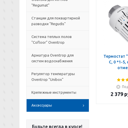
"Regumat"
Станции для поквартирной
разводки "Regudis"
Система теплых полов
"Cofloor" Oventrop
Арматура Oventrop для
Термостат "
систем водоснабжения
C, 0 *1-5,
отме
Регулятор температуры
Oventrop "Unibox"
Под
Крепежные инструменты
2 379
р
Аксессуары
Будьте всегда в курсе!