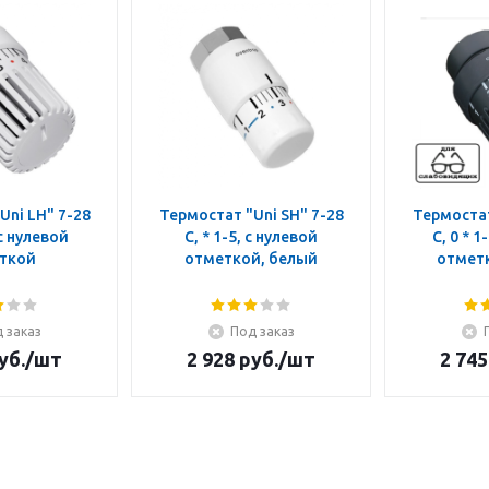
Uni LH" 7-28
Термостат "Uni SH" 7-28
Термостат
 с нулевой
C, * 1-5, с нулевой
C, 0 * 1
ткой
отметкой, белый
отмет
 заказ
Под заказ
уб.
/шт
2 928
руб.
/шт
2 745