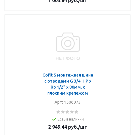
1 005.84
руб.
/шт
Cofit S монтажная шина
с отводами G 3/4"НР x
Rp 1/2" x 80мм, с
плоским крепежом
Арт: 1506073
Есть в наличии
2 949.44
руб.
/шт