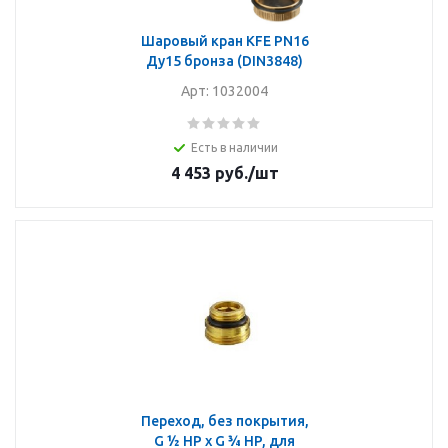
Шаровый кран KFE PN16
Ду15 бронза (DIN3848)
Арт: 1032004
Есть в наличии
4 453
руб.
/шт
Переход, без покрытия,
G ½ HP x G ¾ HP, для