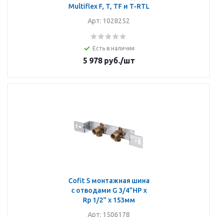
Multiflex F, T, TF и T-RTL
Арт: 1028252
Есть в наличии
5 978
руб.
/шт
Cofit S монтажная шина
с отводами G 3/4"НР x
Rp 1/2" x 153мм
Арт: 1506178