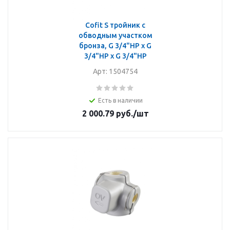
Cofit S тройник с
обводным участком
бронза, G 3/4"НР x G
3/4"НР x G 3/4"НР
Арт: 1504754
Есть в наличии
2 000.79
руб.
/шт