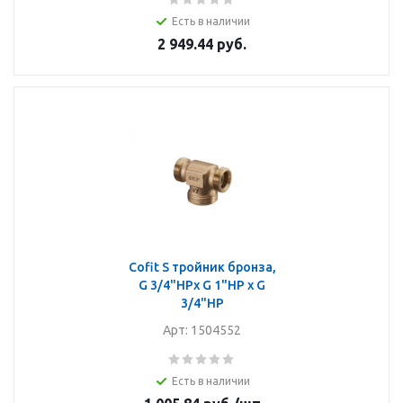
Есть в наличии
2 949.44
руб.
Cofit S тройник бронза,
G 3/4"НРx G 1"НР x G
3/4"НР
Арт: 1504552
Есть в наличии