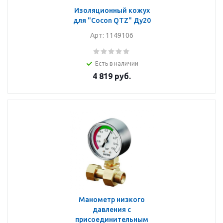
Изоляционный кожух
для "Cocon QTZ" Ду20
Арт: 1149106
Есть в наличии
4 819
руб.
Манометр низкого
давления с
присоединительным