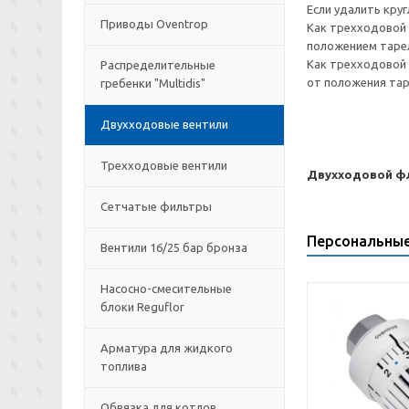
Если удалить кру
Приводы Oventrop
Как трехходовой 
положением тарел
Как трехходовой 
Распределительные
от положения тар
гребенки "Multidis"
Двухходовые вентили
Трехходовые вентили
Двухходовой фла
Сетчатые фильтры
Персональны
Вентили 16/25 бар бронза
Насосно-смесительные
блоки Reguflor
Арматура для жидкого
топлива
Обвязка для котлов