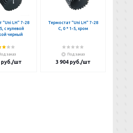
 "Uni LH" 7-28
Термостат "Uni LH" 7-28
Термост
-5, с нулевой
C, 0 * 1-5, хром
C, *
кой черный
отм
Под заказ
Под заказ
руб.
/шт
3 904
руб.
/шт
4 3