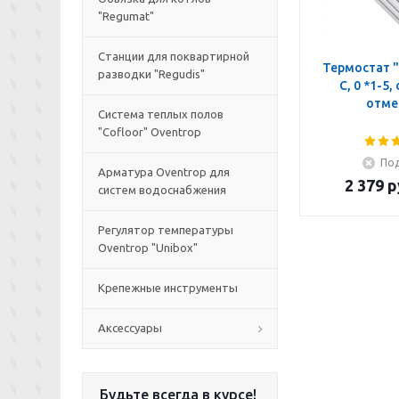
"Regumat"
Станции для поквартирной
Термостат "
разводки "Regudis"
C, 0 *1-5,
отме
Система теплых полов
"Cofloor" Oventrop
Под
Арматура Oventrop для
2 379
р
систем водоснабжения
Регулятор температуры
Oventrop "Unibox"
Крепежные инструменты
Аксессуары
Будьте всегда в курсе!