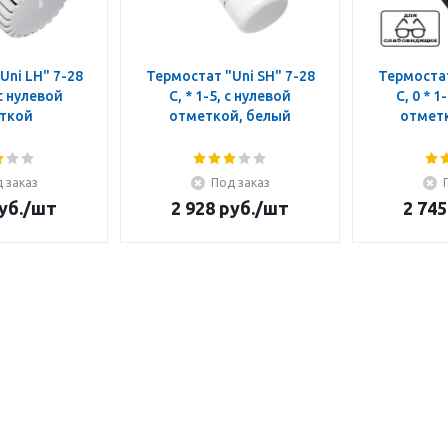
Uni LH" 7-28
Термостат "Uni SH" 7-28
Термостат
 с нулевой
C, * 1-5, с нулевой
C, 0 * 1
ткой
отметкой, белый
отмет
 заказ
Под заказ
уб.
/шт
2 928
руб.
/шт
2 745