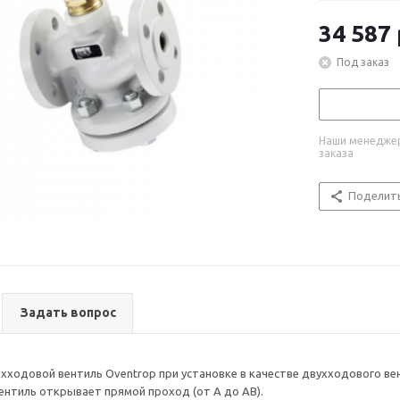
34 587
Под заказ
Наши менеджер
заказа
Поделит
Задать вопрос
ходовой вентиль Oventrop при установке в качестве двухходового вент
ентиль открывает прямой проход (от A до AB).