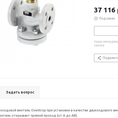
37 116
Под заказ
Наши менеджер
заказа
Поделит
Задать вопрос
ходовой вентиль Oventrop при установке в качестве двухходового вент
ентиль открывает прямой проход (от A до AB).