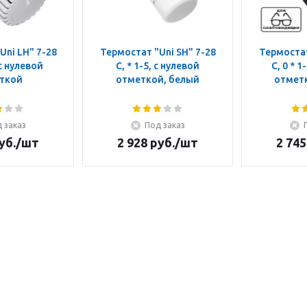
Uni LH" 7-28
Термостат "Uni SH" 7-28
Термостат
 с нулевой
C, * 1-5, с нулевой
C, 0 * 1
ткой
отметкой, белый
отмет
 заказ
Под заказ
уб.
/шт
2 928
руб.
/шт
2 745