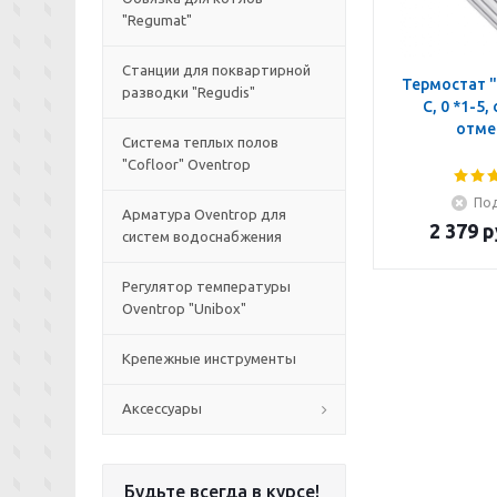
"Regumat"
Станции для поквартирной
Термостат "
разводки "Regudis"
C, 0 *1-5,
отме
Система теплых полов
"Cofloor" Oventrop
Под
Арматура Oventrop для
2 379
р
систем водоснабжения
Регулятор температуры
Oventrop "Unibox"
Крепежные инструменты
Аксессуары
Будьте всегда в курсе!