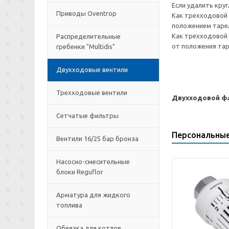
Если удалить кру
Приводы Oventrop
Как трехходовой 
положением тарел
Как трехходовой 
Распределительные
от положения тар
гребенки "Multidis"
Двухходовые вентили
Трехходовые вентили
Двухходовой фла
Сетчатые фильтры
Персональны
Вентили 16/25 бар бронза
Насосно-смесительные
блоки Reguflor
Арматура для жидкого
топлива
Обвязка для котлов