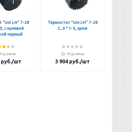
 "Uni LH" 7-28
Термостат "Uni LH" 7-28
Термост
-5, с нулевой
C, 0 * 1-5, хром
C, *
кой черный
отм
Под заказ
Под заказ
руб.
/шт
3 904
руб.
/шт
4 3