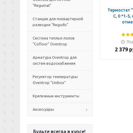
"Regumat"
Термостат "
C, 0 *1-5,
Станции для поквартирной
отме
разводки "Regudis"
Система теплых полов
Под
"Cofloor" Oventrop
2 379
р
Арматура Oventrop для
систем водоснабжения
Регулятор температуры
Oventrop "Unibox"
Крепежные инструменты
Аксессуары
Будьте всегда в курсе!