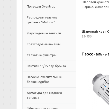
Шаровой кран отк
Приводы Oventrop
шарике. Даже при
Распределительные
гребенки "Multidis"
Шаровый кран Op
Двухходовые вентили
23-956
Трехходовые вентили
Персональны
Сетчатые фильтры
Вентили 16/25 бар бронза
Насосно-смесительные
блоки Reguflor
Арматура для жидкого
топлива
Обвязка для котлов