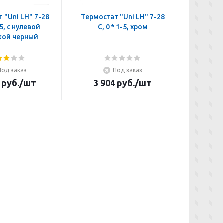
 "Uni LH" 7-28
Термостат "Uni LH" 7-28
Термост
-5, с нулевой
C, 0 * 1-5, хром
C, *
кой черный
отм
Под заказ
Под заказ
руб.
/шт
3 904
руб.
/шт
4 3