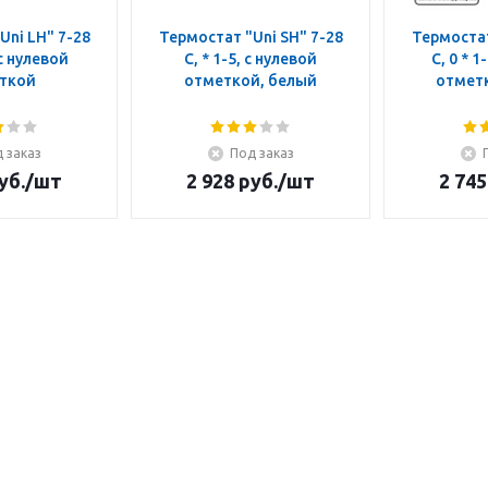
Uni LH" 7-28
Термостат "Uni SH" 7-28
Термостат
 с нулевой
C, * 1-5, с нулевой
C, 0 * 1
ткой
отметкой, белый
отмет
 заказ
Под заказ
уб.
/шт
2 928
руб.
/шт
2 745