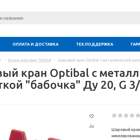
ОПЛАТА И ДОСТАВКА
ТЕХ.ПОДДЕРЖКА
ГАР
г
-
Краны шаровые Optibal
-
Шаровый кран Optibal с металлической рукоя
ый кран Optibal с метал
кой "бабочка" Ду 20, G 3/
Шаровый кран 
никелированны