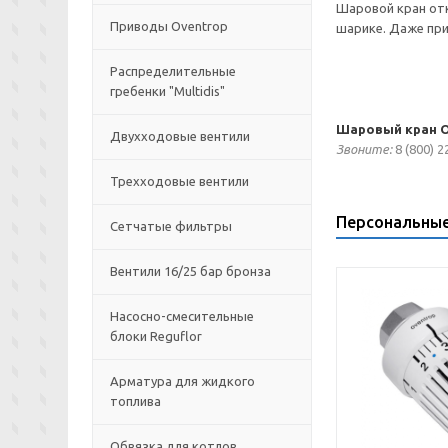
Шаровой кран отк
Приводы Oventrop
шарике. Даже при
Распределительные
гребенки "Multidis"
Шаровый кран Op
Двухходовые вентили
Звоните:
8 (800) 2
Трехходовые вентили
Персональны
Сетчатые фильтры
Вентили 16/25 бар бронза
Насосно-смесительные
блоки Reguflor
Арматура для жидкого
топлива
Обвязка для котлов