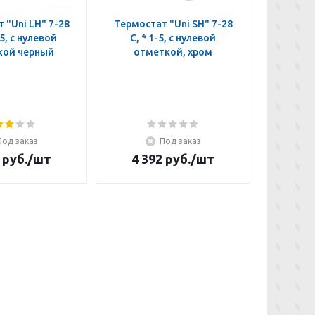
 "Uni LH" 7-28
Термостат "Uni SH" 7-28
Термос
-5, с нулевой
C, * 1-5, с нулевой
30x1,
кой черный
отметкой, хром
огра
Под заказ
Под заказ
руб.
/шт
4 392
руб.
/шт
6 1