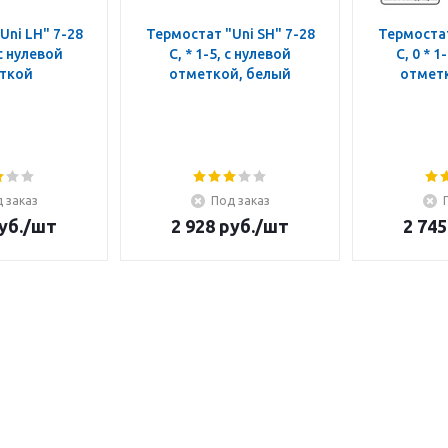
Uni LH" 7-28
Термостат "Uni SH" 7-28
Термостат
 с нулевой
C, * 1-5, с нулевой
C, 0 * 1
ткой
отметкой, белый
отмет
 заказ
Под заказ
уб.
/шт
2 928
руб.
/шт
2 745