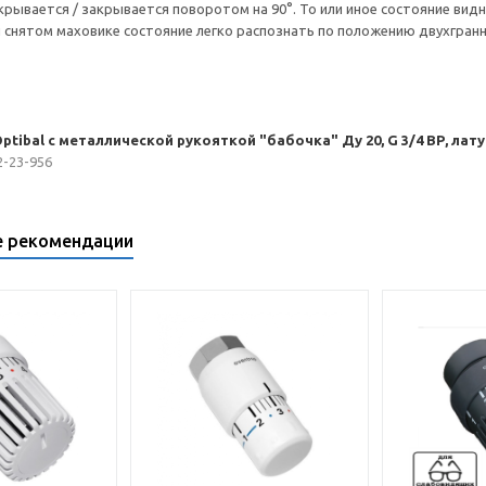
рывается / закрывается поворотом на 90°. То или иное состояние вид
 снятом маховике состояние легко распознать по положению двухгранн
tibal с металлической рукояткой "бабочка" Ду 20, G 3/4 ВР, лат
2-23-956
е рекомендации