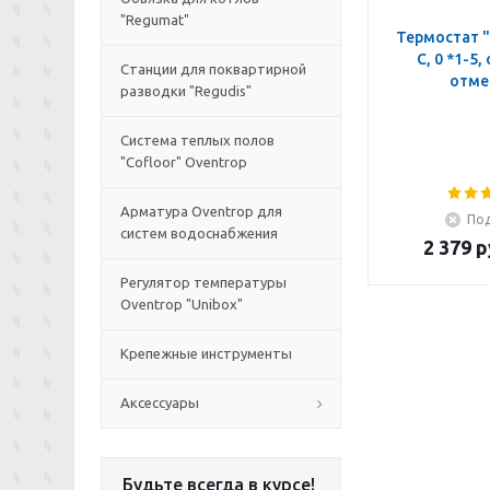
"Regumat"
Термостат "
C, 0 *1-5,
Станции для поквартирной
отме
разводки "Regudis"
Система теплых полов
"Cofloor" Oventrop
Арматура Oventrop для
Под
систем водоснабжения
2 379
р
Регулятор температуры
Oventrop "Unibox"
Крепежные инструменты
Аксессуары
Будьте всегда в курсе!