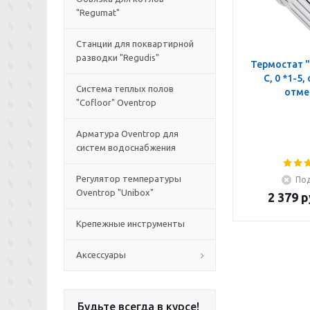
"Regumat"
Станции для поквартирной
разводки "Regudis"
Термостат "
C, 0 *1-5,
Система теплых полов
отме
"Cofloor" Oventrop
Арматура Oventrop для
систем водоснабжения
Регулятор температуры
Под
Oventrop "Unibox"
2 379
р
Крепежные инструменты
Аксессуары
Будьте всегда в курсе!