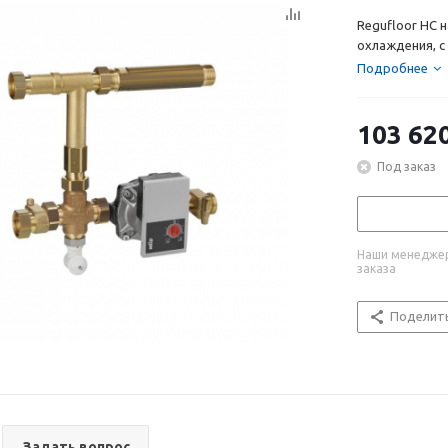
Regufloor HC 
охлаждения, с W
Подробнее
103 62
Под заказ
Наши менеджер
заказа
Поделит
Задать вопрос