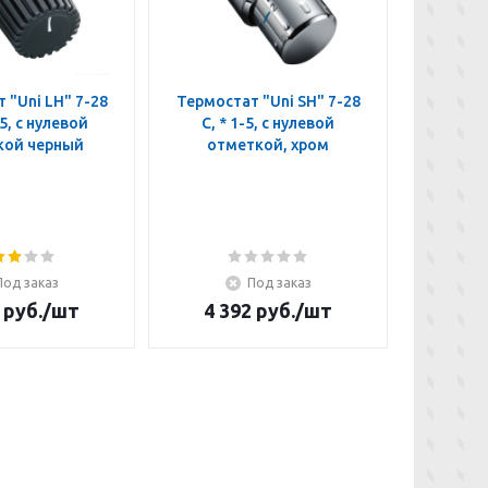
 "Uni LH" 7-28
Термостат "Uni SH" 7-28
Термос
-5, с нулевой
C, * 1-5, с нулевой
30x1,
кой черный
отметкой, хром
огра
Под заказ
Под заказ
руб.
/шт
4 392
руб.
/шт
6 1