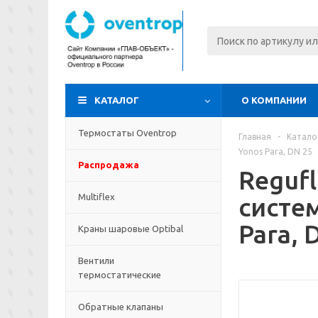
КАТАЛОГ
О КОМПАНИИ
Термостаты Oventrop
Главная
-
Катало
Yonos Para, DN 25
Распродажа
Reguf
Multiflex
систе
Para, 
Краны шаровые Optibal
Вентили
термостатические
Обратные клапаны