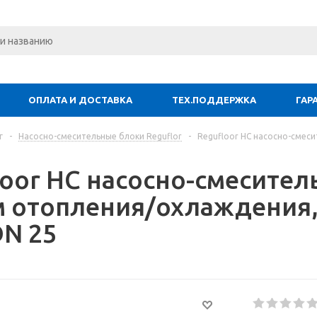
ОПЛАТА И ДОСТАВКА
ТЕХ.ПОДДЕРЖКА
ГАР
г
-
Насосно-смесительные блоки Reguflor
-
Regufloor HC насосно-смеси
loor HC насосно-смесите
м отопления/охлаждения, 
DN 25