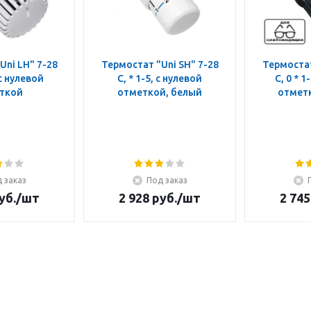
Uni LH" 7-28
Термостат "Uni SH" 7-28
Термостат
 с нулевой
C, * 1-5, с нулевой
C, 0 * 1
ткой
отметкой, белый
отмет
 заказ
Под заказ
уб.
/шт
2 928
руб.
/шт
2 745