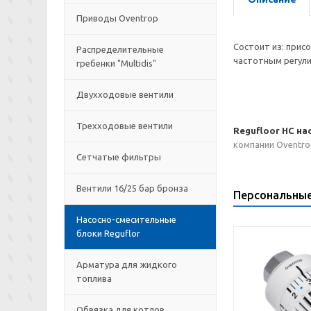
Приводы Oventrop
Состоит из: прис
Распределительные
частотным регули
гребенки "Multidis"
Двухходовые вентили
Трехходовые вентили
Regufloor HC на
компании Oventro
Сетчатые фильтры
Вентили 16/25 бар бронза
Персональны
Насосно-смесительные
блоки Reguflor
Арматура для жидкого
топлива
Обвязка для котлов