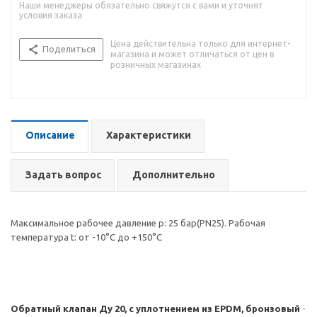
Наши менеджеры обязательно свяжутся с вами и уточнят
условия заказа
Цена действительна только для интернет-
Поделиться
магазина и может отличаться от цен в
розничных магазинах
Описание
Характеристики
Задать вопрос
Дополнительно
Максимальное рабочее давление р: 25 бар(PN25). Рабочая
температура t: от -10°С до +150°С
Обратный клапан Ду 20, с уплотнением из EPDM, бронзовый
-