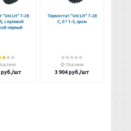
 "Uni LH" 7-28
Термостат "Uni LH" 7-28
Термост
-5, с нулевой
C, 0 * 1-5, хром
C, *
кой черный
отм
Под заказ
Под заказ
руб.
/шт
3 904
руб.
/шт
4 3