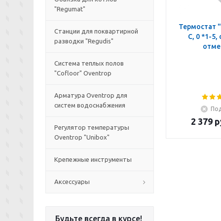
"Regumat"
Термостат "
Станции для поквартирной
C, 0 *1-5,
разводки "Regudis"
отме
Система теплых полов
"Cofloor" Oventrop
Арматура Oventrop для
систем водоснабжения
Под
2 379
р
Регулятор температуры
Oventrop "Unibox"
Крепежные инструменты
Аксессуары
Будьте всегда в курсе!