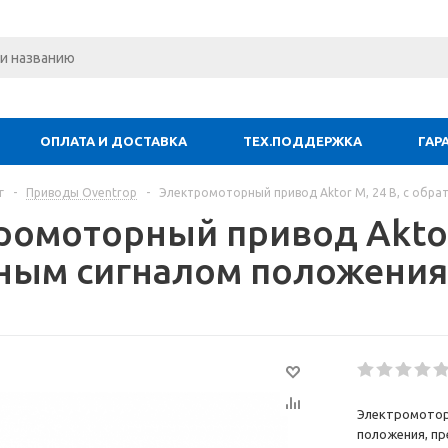
ОПЛАТА И ДОСТАВКА
ТЕХ.ПОДДЕРЖКА
ГАР
г
-
Приводы Oventrop
-
Электромоторный привод Aktor M, 24 B, с обр
ромоторный привод Aktor 
ным сигналом положения
Электромоторн
положения, пр