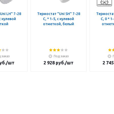
Uni LH" 7-28
Термостат "Uni SH" 7-28
Термостат
 с нулевой
C, * 1-5, с нулевой
C, 0 * 1
ткой
отметкой, белый
отмет
 заказ
Под заказ
уб.
/шт
2 928
руб.
/шт
2 745