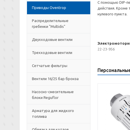
С помощью DIP-пе
Приводы Oventrop
действия. Кроме 
нулевого пункта.
Распределительные
гребенки "Multidis"
Двухходовые вентили
Электромоторны
22-23-956
Трехходовые вентили
Сетчатые фильтры
Персональны
Вентили 16/25 бар бронза
Насосно-смесительные
блоки Reguflor
Арматура для жидкого
топлива
Обвязка для котлов