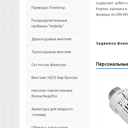
содержит асбеста
Приводы Oventrop
Корпус, крышка и 
фланцы по DIN EN 
Распределительные
гребенки "Multidis"
Двухходовые вентили
Задвижка фланце
Трехходовые вентили
Персональны
Сетчатые фильтры
Вентили 16/25 бар бронза
Насосно-смесительные
блоки Reguflor
Арматура для жидкого
топлива
Обвязка для котлов