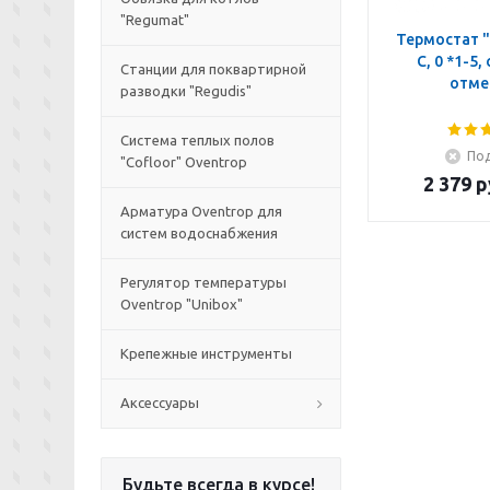
"Regumat"
Термостат "
C, 0 *1-5,
Станции для поквартирной
отме
разводки "Regudis"
Система теплых полов
Под
"Cofloor" Oventrop
2 379
р
Арматура Oventrop для
систем водоснабжения
Регулятор температуры
Oventrop "Unibox"
Крепежные инструменты
Аксессуары
Будьте всегда в курсе!