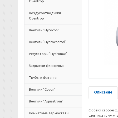
Oventrop
Воздухоотводчики
Oventrop
Вентили "Hycocon"
Вентили "Hydrocontrol"
Регуляторы "Hydromat"
Задвижки фланцевые
Трубы и фитинги
Вентили "Cocon"
Описание
Вентили "Aquastrom"
С обеих сторон ф
Комнатные термостаты
сальника из чугу