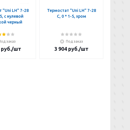
 "Uni LH" 7-28
Термостат "Uni LH" 7-28
Термост
-5, с нулевой
C, 0 * 1-5, хром
C, *
кой черный
отм
Под заказ
Под заказ
руб.
/шт
3 904
руб.
/шт
4 3