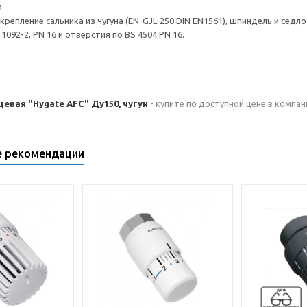
.
крепление сальника из чугуна (EN-GJL-250 DIN EN1561), шпиндель и седл
1092-2, PN 16 и отверстия по BS 4504 PN 16.
вая "Hygate AFC" Ду150, чугун
- купите по доступной цене в компан
е рекомендации