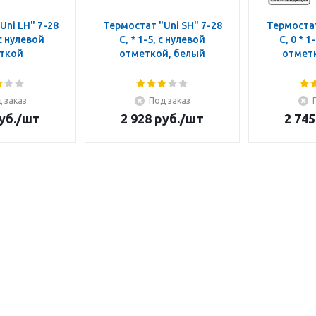
Uni LH" 7-28
Термостат "Uni SH" 7-28
Термостат
 с нулевой
C, * 1-5, с нулевой
C, 0 * 1
ткой
отметкой, белый
отмет
 заказ
Под заказ
уб.
/шт
2 928
руб.
/шт
2 745