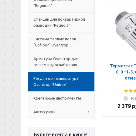
"Regumat"
Станции для поквартирной
разводки "Regudis"
Система теплых полов
"Cofloor" Oventrop
Арматура Oventrop для
систем водоснабжения
Термостат "
C, 0 *1-5,
отме
Регулятор температуры
Oventrop "Unibox"
Крепежные инструменты
Под
2 379
р
Аксессуары
Будьте всегда в курсе!