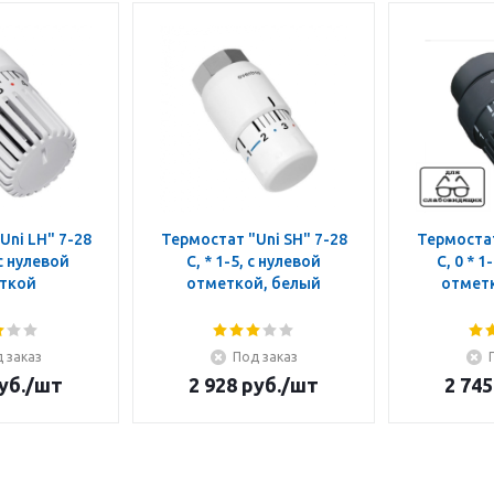
Uni LH" 7-28
Термостат "Uni SH" 7-28
Термостат
 с нулевой
C, * 1-5, с нулевой
C, 0 * 1
ткой
отметкой, белый
отмет
 заказ
Под заказ
уб.
/шт
2 928
руб.
/шт
2 745