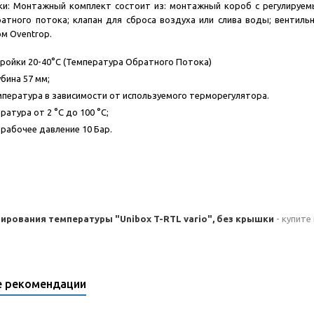
ки: Монтажный комплект состоит из: монтажный короб с регулируем
тного потока; клапан для сброса воздуха или слива воды; вентильн
м Oventrop.
ройки 20-40°C (Температура Обратного Потока)
бина 57 мм;
пература в зависимости от используемого терморегулятора.
атура от 2 °C до 100 °C;
рабочее давление 10 Бар.
ирования температуры "Unibox T-RTL vario", без крышки
- купите
е рекомендации