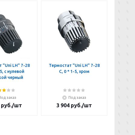
 "Uni LH" 7-28
Термостат "Uni LH" 7-28
Термост
-5, с нулевой
C, 0 * 1-5, хром
C, *
кой черный
отм
Под заказ
Под заказ
руб.
/шт
3 904
руб.
/шт
4 3