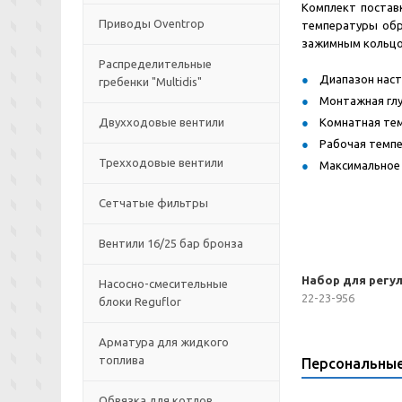
Комплект постав
Приводы Oventrop
температуры обра
зажимным кольцо
Распределительные
Диапазон наст
гребенки "Multidis"
Монтажная глу
Двухходовые вентили
Комнатная тем
Рабочая темпер
Трехходовые вентили
Максимальное 
Сетчатые фильтры
Вентили 16/25 бар бронза
Набор для регул
Насосно-смесительные
22-23-956
блоки Reguflor
Арматура для жидкого
топлива
Персональны
Обвязка для котлов