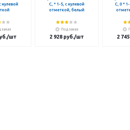
 с нулевой
C, * 1-5, с нулевой
C, 0 * 1
ткой
отметкой, белый
отмет
 заказ
Под заказ
уб.
/шт
2 928
руб.
/шт
2 745