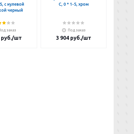
-5, с нулевой
C, 0 * 1-5, хром
C, *
кой черный
отм
Под заказ
Под заказ
руб.
/шт
3 904
руб.
/шт
4 3