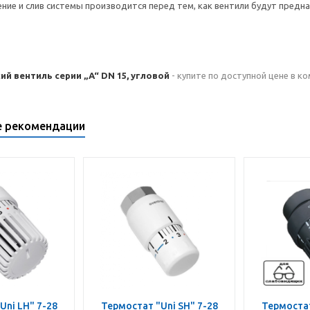
ение и слив системы производится перед тем, как вентили будут пред
й вентиль серии „A“ DN 15, угловой
- купите по доступной цене в к
е рекомендации
Uni LH" 7-28
Термостат "Uni SH" 7-28
Термостат