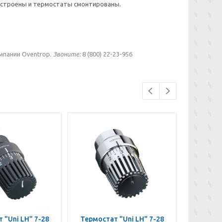
настроены и термостаты смонтированы.
омпании Oventrop.
Звоните:
8 (800) 22-23-956
 "Uni LH" 7-28
Термостат "Uni LH" 7-28
Термост