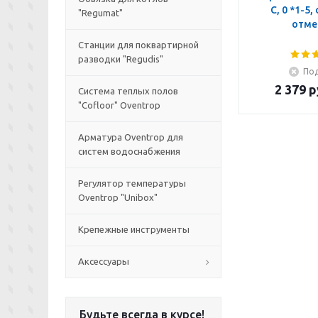
C, 0 *1-5,
"Regumat"
отме
Станции для поквартирной
разводки "Regudis"
Под
2 379
р
Система теплых полов
"Cofloor" Oventrop
Арматура Oventrop для
систем водоснабжения
Регулятор температуры
Oventrop "Unibox"
Крепежные инструменты
Аксессуары
Будьте всегда в курсе!