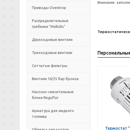
Внимание: заполн
Приводы Oventrop
Распределительные
гребенки "Multidis"
Термостатически
Двухходовые вентили
Персональны
Трехходовые вентили
Сетчатые фильтры
Вентили 16/25 бар бронза
Насосно-смесительные
блоки Reguflor
Арматура для жидкого
топлива
Термостат "
Обвязка для котлов