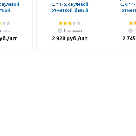
 с нулевой
C, * 1-5, с нулевой
C, 0 * 1
ткой
отметкой, белый
отмет
 заказ
Под заказ
уб.
/шт
2 928
руб.
/шт
2 745