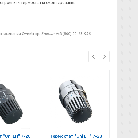
настроены и термостаты смонтированы.
 в компании Oventrop.
Звоните:
8 (800) 22-23-956
 "Uni LH" 7-28
Термостат "Uni LH" 7-28
Термост