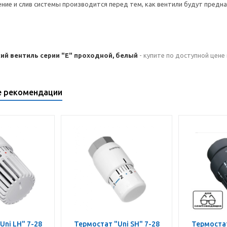
ение и слив системы производится перед тем, как вентили будут пред
ий вентиль серии "E" проходной, белый
- купите по доступной цене
е рекомендации
Uni LH" 7-28
Термостат "Uni SH" 7-28
Термостат