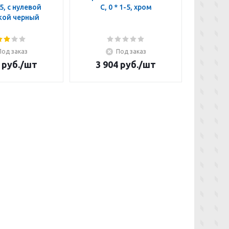
-5, с нулевой
C, 0 * 1-5, хром
C, *
кой черный
отм
Под заказ
Под заказ
руб.
/шт
3 904
руб.
/шт
4 3