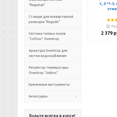
C, 0 *1-5,
"Regumat"
отме
Станции для поквартирной
разводки "Regudis"
Под
2 379
р
Система теплых полов
"Cofloor" Oventrop
Арматура Oventrop для
систем водоснабжения
Регулятор температуры
Oventrop "Unibox"
Крепежные инструменты
Аксессуары
Будьте всегда в курсе!